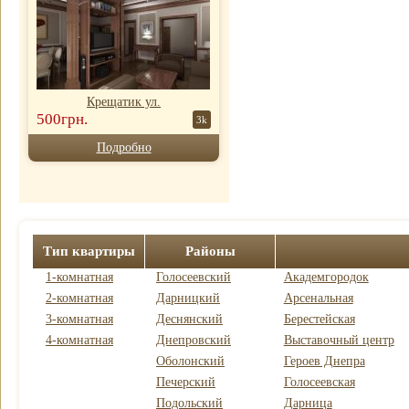
Крещатик ул.
500грн.
3k
Подробно
Тип квартиры
Районы
1-комнатная
Голосеевский
Академгородок
2-комнатная
Дарницкий
Арсенальная
3-комнатная
Деснянский
Берестейская
4-комнатная
Днепровский
Выставочный центр
Оболонский
Героев Днепра
Печерский
Голосеевская
Подольский
Дарница