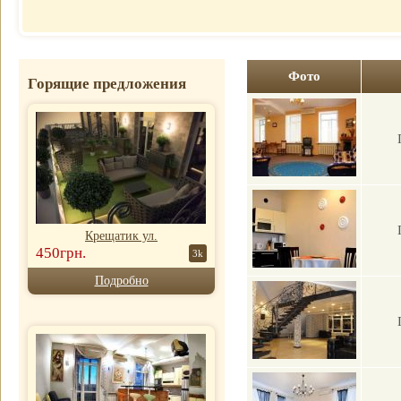
Отель
почасово
Рубин Клеопатры
Недорогие
Фавола Аватара
гостиницы
Венецианские
Номер для
апартаменты
Фото
Горящие предложения
молодоженов
Крещатик ул.
450грн.
3k
Подробно