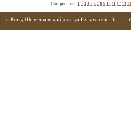
Смотреть ещё:
1
2
3
4
5
6
7
8
9
10
11
12
13
1
г. Киев, Шевченковский р-н., ул.Белорусская, 3.
G