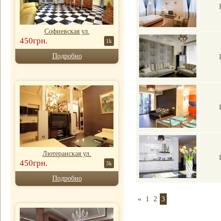
Софиевская ул.
450грн.
1k
Подробно
Лютеранская ул.
450грн.
3k
Подробно
«
1
2
3