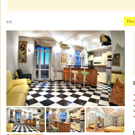
Отель
почасово
Рубин Клеопатры
Недорогие
Фавола Аватара
гостиницы
Венецианские
Пос
#18
Номер для
апартаменты
молодоженов