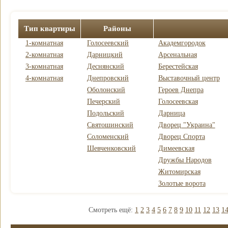
Тип квартиры
Районы
1-комнатная
Голосеевский
Академгородок
2-комнатная
Дарницкий
Арсенальная
3-комнатная
Деснянский
Берестейская
4-комнатная
Днепровский
Выставочный центр
Оболонский
Героев Днепра
Печерский
Голосеевская
Подольский
Дарница
Святошинский
Дворец "Украина"
Соломенский
Дворец Спорта
Шевченковский
Димеевская
Дружбы Народов
Житомирская
Золотые ворота
Смотреть ещё:
1
2
3
4
5
6
7
8
9
10
11
12
13
1