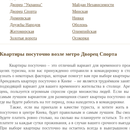
Дворец "Украина"
Майдан Независимости
Дворец Спорта
Минская
Димеевская
Нивки
Дружбы Народов
Оболонь
Житомирская
Олимпийская
Золотые ворота
Осокорки
Квартиры посуточно возле метро Дворец Спорта
Квартиры посуточно – это отличный вариант для временного про
целях туризма, или вас принужденно отправили в командировку в сто
узнать о некоторых факторах, которые помогут вам при выборе квартиры
Арендовать квартиру посуточно в Киеве – не является трудоёмким заня
подходящий вариант для вашего временного жительства в столице. Ар
день, пользуется огромным спросом среди множества людей. Если вы 
самым лучшим вариантом для размещения станет квартира посуточно ок
где вы будете работать на тот период, пока находитесь в командировке.
Также, если вы приехали в качестве туриста, и хотите жить в
посуточно в центре Киева, будет правильным и самым лучшим. Вы смож
будете платить ровно столько, на сколько вы планируете остаться. То ес
платите за каждые сутки проживания, а в случаи вашего срочного выезда
При выборе квартиры посуточно вы остаетесь всегда в выигрышном 