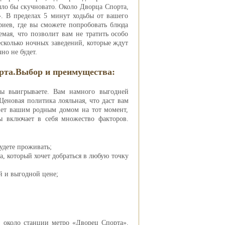
ыло бы скучновато. Около Дворца Спорта,
 В пределах 5 минут ходьбы от вашего
ериев, где вы сможете попробовать блюда
мая, что позволит вам не тратить особо
есколько ночных заведений, которые ждут
но не будет.
рта.Выбор и преимущества:
вы выигрываете. Вам намного выгодней
Ценовая политика лояльная, что даст вам
анет вашим родным домом на тот момент,
ы включает в себя множество факторов.
будете проживать;
а, который хочет добраться в любую точку
й и выгодной цене;
, около станции метро «Дворец Спорта».