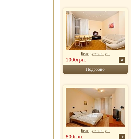
Белорусская ул.
1000грн.
3k
Подробно
Белорусская ул.
800грн.
1k