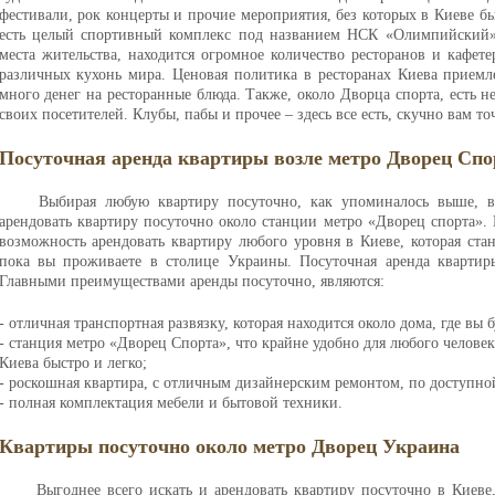
фестивали, рок концерты и прочие мероприятия, без которых в Киеве б
есть целый спортивный комплекс под названием НСК «Олимпийский».
места жительства, находится огромное количество ресторанов и кафет
различных кухонь мира. Ценовая политика в ресторанах Киева приемле
много денег на ресторанные блюда. Также, около Дворца спорта, есть н
своих посетителей. Клубы, пабы и прочее – здесь все есть, скучно вам точ
Посуточная аренда квартиры возле метро Дворец Спо
Выбирая любую квартиру посуточно, как упоминалось выше, 
арендовать квартиру посуточно около станции метро «Дворец спорта». 
возможность арендовать квартиру любого уровня в Киеве, которая ст
пока вы проживаете в столице Украины. Посуточная аренда квартир
Главными преимуществами аренды посуточно, являются:
- отличная транспортная развязку, которая находится около дома, где вы 
- станция метро «Дворец Спорта», что крайне удобно для любого человек
Киева быстро и легко;
- роскошная квартира, с отличным дизайнерским ремонтом, по доступно
- полная комплектация мебели и бытовой техники.
Квартиры посуточно около метро Дворец Украина
Выгоднее всего искать и арендовать квартиру посуточно в Киеве