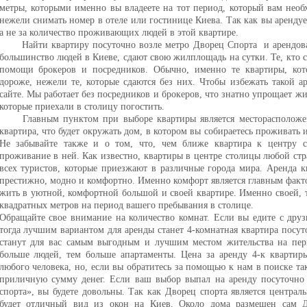
метры, которыми именно вы владеете на тот период, который вам необ
нежели снимать номер в отеле или гостинице Киева. Так как вы арендуе
а не за количество проживающих людей в этой квартире.
Найти квартиру посуточно возле метро Дворец Спорта и арендова
большинство людей в Киеве, сдают свою жилплощадь на сутки. Те, кто с
помощи брокеров и посредников. Обычно, именно те квартиры, кот
дороже, нежели те, которые сдаются без них. Чтобы избежать такой 
сайте. Мы работает без посредников и брокеров, что знатно упрощает 
которые приехали в столицу погостить.
Главным пунктом при выборе квартиры является месторасположен
квартира, что будет окружать дом, в котором вы собираетесь проживать и
Не забывайте также и о том, что, чем ближе квартира к центру с
проживание в ней. Как известно, квартиры в центре столицы любой ст
всех туристов, которые приезжают в различные города мира. Аренда к
престижно, модно и комфортно. Именно комфорт является главным фак
жить в уютной, комфортной большой и своей квартире. Именно своей, т
квадратных метров на период вашего пребывания в столице.
Обращайте свое внимание на количество комнат. Если вы едите с друз
тогда лучшим вариантом для аренды станет 4-комнатная квартира посу
станут для вас самым выгодным и лучшим местом жительства на пер
больше людей, тем больше апартаменты. Цена за аренду 4-к квартир
любого человека, но, если вы обратитесь за помощью к нам в поиске та
приличную сумму денег. Если ваш выбор выпал на аренду посуточно
спорта», вы будете довольны. Так как Дворец спорта является центра
будет отличный вид из окон на Киев. Около дома размещен сам Д