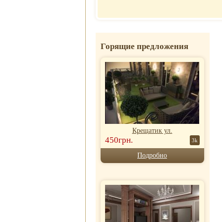
Отель
почасово
Рубин Клеопатры
Недорогие
Фавола Аватара
гостиницы
Венецианские
Номер для
апартаменты
Горящие предложения
молодоженов
Крещатик ул.
450грн.
3k
Подробно