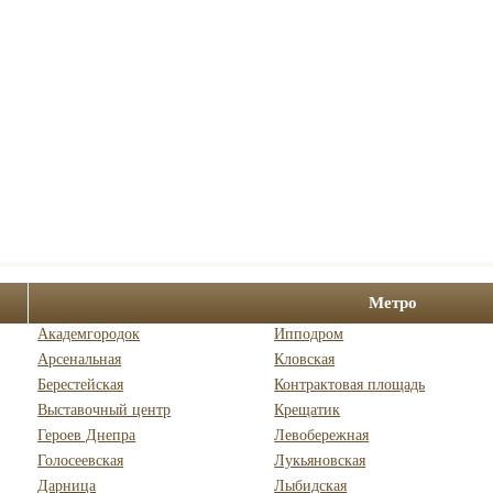
Метро
Академгородок
Ипподром
Арсенальная
Кловская
Берестейская
Контрактовая площадь
Выставочный центр
Крещатик
Героев Днепра
Левобережная
Голосеевская
Лукьяновская
Дарница
Лыбидская