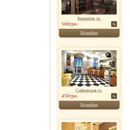
Крещатик ул.
500грн.
3k
Подробно
Софиевская ул.
450грн.
1k
Подробно