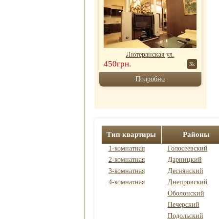
Лютеранская ул.
450грн.
3k
Подробно
Тип квартиры
Районы
1-комнатная
Голосеевский
2-комнатная
Дарницкий
3-комнатная
Деснянский
4-комнатная
Днепровский
Оболонский
Печерский
Подольский