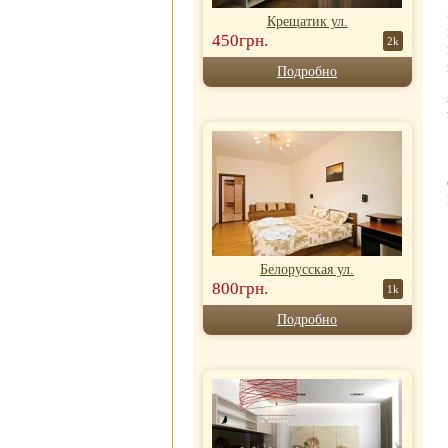
Крещатик ул.
450грн.
2k
Подробно
Белорусская ул.
800грн.
1k
Подробно