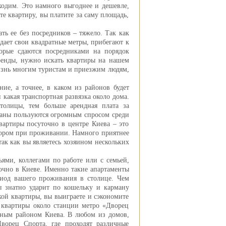
ходим. Это намного выгоднее и дешевле,
те квартиру, вы платите за саму площадь,
ть ее без посредников – тяжело. Так как
дает свои квадратные метры, прибегают к
орые сдаются посредниками на порядок
аренды, нужно искать квартиры на нашем
жизнь многим туристам и приезжим людям,
ие, а точнее, в каком из районов будет
 какая транспортная развязка около дома.
толицы, тем больше арендная плата за
раны пользуются огромным спросом среди
вартиры посуточно в центре Киева – это
тором при проживании. Намного приятнее
ак как вы являетесь хозяином нескольких
ьями, коллегами по работе или с семьей,
точно в Киеве. Именно такие апартаменты
иод вашего проживания в столице. Чем
ы знатно ударит по кошельку и карману
кой квартиры, вы выиграете и сэкономите
 квартиры около станции метро «Дворец
льным районом Киева. В любом из домов,
ворец Спорта, где проходят различные