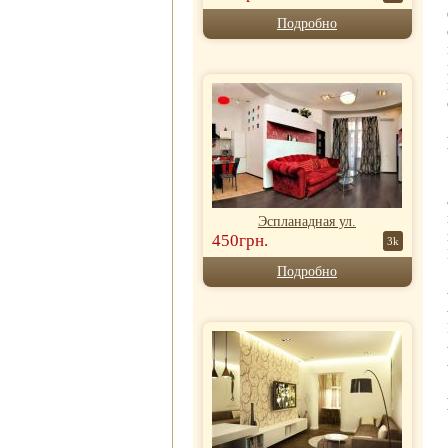
Подробно
Эспланадная ул.
450грн.
3k
Подробно