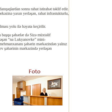
ıqlardan sonra rahat istirahət təklif edir.
kəzinə yaxın yerləşən, rahat infrastukturlu,
sı yolu ilə həyata keçirilir.
 başqa şəhərlər də Sizə müxtəlif
erləşən “na Lukyanovke” mini-
i-mehmanxananı şəhərin mərkəzindən yalnız
yev şəhərinin mərkəzində yerləşən