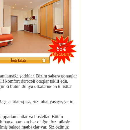
lamlamağa şaddılar. Bizim şəhərə qonaqlar
 komfort dərəcəli otaqlar təklif edir.
ünki bütün dünya ölkələrindən turistlər
şlıca olaraq isə, Siz rahat yaşayış yerini
partamentlər və hostellər. Bütün
ehmanxanamızın hər otağını bız müasir
dilmiş balaca mətbəxlər var. Siz özünüz