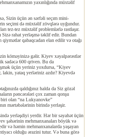
 Mehmanxanamızın yaxınlığında müxtəlif
ə, Sizin üçün ən sərfəli seçım mini-
in seçimi də müxtəlif zövqlərə uyğundur.
ı tez-tez müxtəlif problemlərlə rastlaşır.
Sizə rahat yerləşmə təklif edir. Bundan
 qiymətlər qabaqcadan elan edilir və otağı
zin köməyinizə gəlir. Kiyev xəyalpərəstlər
ik sadəcə 600 qriven. Bu da
örüşmək üçün yeriniz yoxdursa, “Kiyev
 lakin, yataq yerləriniz azdır? Kiyevdə
ağınızda qaldığınız halda da Siz gözəl
naların pəncərələri çox zaman qonşu
n biri olan “na Lukyanovke”
n mərtəbələrinin birində yerləşir.
ində yerləşdiyi yerdir. Hər bir səyahət üçün
Kiyev şəhərinin mehmanxanaları böyük və
ir edir və həmin mehmanxanalarda yaşayan
tiyacı olduğu ərazini tutur. Və buna görə