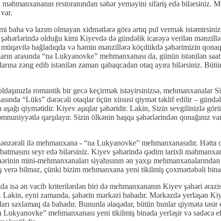
a məhmanxananın restoranından səhər yeməyini sifariş edə bilərsiniz.
var.
i baha və lazım olmayan xidmətlərə görə artıq pul vermək istəmirsinizs
hərlərində olduğu kimi Kiyevdə də gündəlik icarəyə verilən mənzillər
i, müqavilə bağladıqda və həmin mənzillərə köçdükdə şəhərimizin qonaqlar
rın arasında “na Lukyanovke” mehmanxanası da, günün istənilən saatı 
rına zəng edib istənilən zaman qabaqcadan otaq ayıra bilərsiniz. Bütün
ldaşınızla romantik bir gecə keçirmək istəyirsinizsə, mehmanxanalar Si
nda “Lüks” dərəcəli otaqlar üçün xüsusi qiymət təklif edilir – gündəl
n aşağı qiymətidir. Kiyev aşıqlar şəhəridir. Lakin, Sizin sevgilinizlə g
uniyyətlə qarşılayır. Sizin ölkənin başqa şəhərlərindən qonağınız var,
mənzərəli ilə mehmanxana - “na Lukyanovke” mehmanxanasıdır. Hətta ot
batmasını seyr edə bilərsiniz. Kiyev şəhərində qədim tarixli məhmanxa
 şəhərinin mini-mehmanxanaları siyahısının ən yaxşı mehmanxanalarında
 verə bilməz, çünki bizim mehmanxana yeni tikilmiş çoxmərtəbəli binanı
a isə ən vacib kriterilərdən biri də mehmanxananın Kiyev şəhəri ərazis
lər. Lakin, eyni zamanda, şəhərin mərkəzi bahadır. Mərkəzdə yerləşən 
ları saxlamaq da bahadır. Bununla əlaqədar, bütün bunlar qiymətə təs
“na Lukyanovke” mehmanxanası yeni tikilmiş binada yerləşir və sadəcə eh