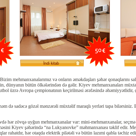
 Bizim mehmanxanalarımız və onların əməkdaşları şəhər qonaqlarını sa
n, dünyanın bütün ölkələrindən də gəlir. Kiyev mehmanxanaları müxtəlif
tbol üzrə Avropa çempionatının keçirilməsi ərəfəsində əhəmiyyətlidir, ç
m də sadəcə gözəl mənzərəli müxtəlif maraqlı yerləri tapa bilərsiniz. Ba
ə hər zövqə uyğun mehmanxanalar var: mini-mehmanxanalar, seçmə ap
ləşməsini Kiyev şəhərində “na Lukyanovke” məhmanxanası təklif edir. M
lar rahatdır, hər otaqda elektrik pilətəli və bütün lazımi qabla təchiz e