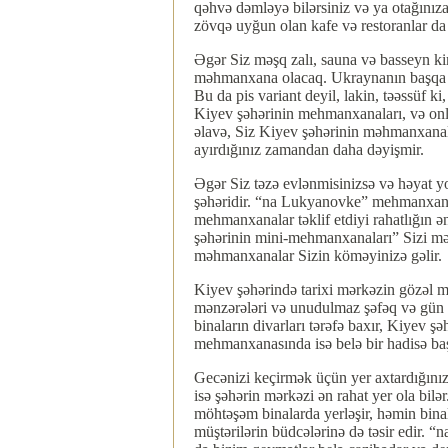
qəhvə dəmləyə bilərsiniz və ya otağınız
zövqə uyğun olan kafe və restoranlar da 
Əgər Siz məşq zalı, sauna və basseyn kim
məhmanxana olacaq. Ukraynanın başqa şə
Bu da pis variant deyil, lakin, təəssüf k
Kiyev şəhərinin mehmanxanaları, və onla
əlavə, Siz Kiyev şəhərinin məhmanxanala
ayırdığınız zamandan daha dəyişmir.
Əgər Siz təzə evlənmisinizsə və həyat yo
şəhəridir. “na Lukyanovke” mehmanxanası
mehmanxanalar təklif etdiyi rahatlığın ə
şəhərinin mini-mehmanxanaları” Sizi məmn
məhmanxanalar Sizin köməyinizə gəlir.
Kiyev şəhərində tarixi mərkəzin gözəl 
mənzərələri və unudulmaz şəfəq və gün 
binaların divarları tərəfə baxır, Kiyev
mehmanxanasında isə belə bir hadisə baş
Gecənizi keçirmək üçün yer axtardığınızd
isə şəhərin mərkəzi ən rahat yer ola bi
möhtəşəm binalarda yerləşir, həmin bina
müştərilərin büdcələrinə də təsir edir. 