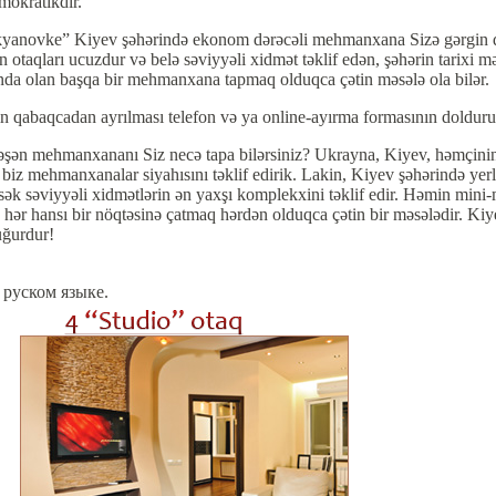
mokratikdir.
yanovke” Kiyev şəhərində ekonom dərəcəli mehmanxana Sizə gərgin danış
taqları ucuzdur və belə səviyyəli xidmət təklif edən, şəhərin tarixi mər
ğında olan başqa bir mehmanxana tapmaq olduqca çətin məsələ ola bilər.
qabaqcadan ayrılması telefon və ya online-ayırma formasının doldurulma
ləşən mehmanxananı Siz necə tapa bilərsiniz? Ukrayna, Kiyev, həmçinin
 biz mehmanxanalar siyahısını təklif edirik. Lakin, Kiyev şəhərində y
k səviyyəli xidmətlərin ən yaxşı komplekxini təklif edir. Həmin min
n hər hansı bir nöqtəsinə çatmaq hərdən olduqca çətin bir məsələdir. Ki
ğurdur!
 руском языке.