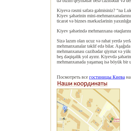
də bizim qeymətlər belə cazibədar və de
Kiyevə rəsmi səfərə gəlmisiniz? “na Luk
Kiyev şəhərinin mini-mehmanxanalarının o
ticarət və biznes mərkəzlərinin yaxınlı
Kiyev şəhərində mehmanxana otaqlarının 
Sizə lazım olan ucuz və rahat yerdə yer
mehmanxanalar təklif edə bilər. Aşağıda
mehmanxanası cazibədar qiymət və yüksə
beş dəqiqəlik yol ayırır. Kiyevdə şəhəri
mehmanxanada yaşamaq isə böyük bir u
Посмотреть все
гостиницы Киева
на