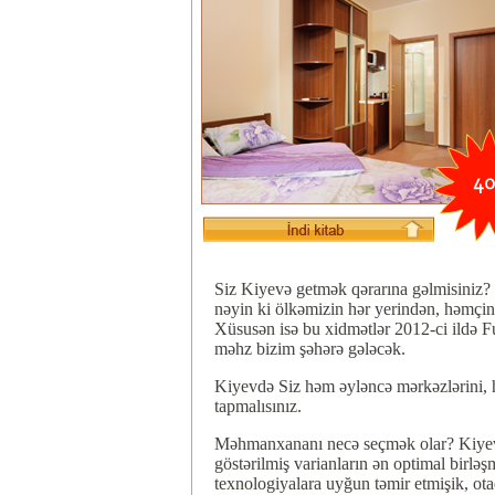
Siz Kiyevə getmək qərarına gəlmisiniz?
nəyin ki ölkəmizin hər yerindən, həmçini
Xüsusən isə bu xidmətlər 2012-ci ildə Fu
məhz bizim şəhərə gələcək.
Kiyevdə Siz həm əyləncə mərkəzlərini, hə
tapmalısınız.
Məhmanxananı necə seçmək olar? Kiyevd
göstərilmiş varianların ən optimal bir
texnologiyalara uyğun təmir etmişik, otaq