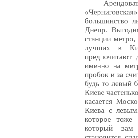
Арендова
«Черниговская
большинство л
Днепр. Выгодн
станции метро,
лучших в Ки
предпочитают 
именно на мет
пробок и за счи
будь то левый б
Киеве частеньк
касается Моско
Киева с левым
которое тоже 
который вам 
становится сп