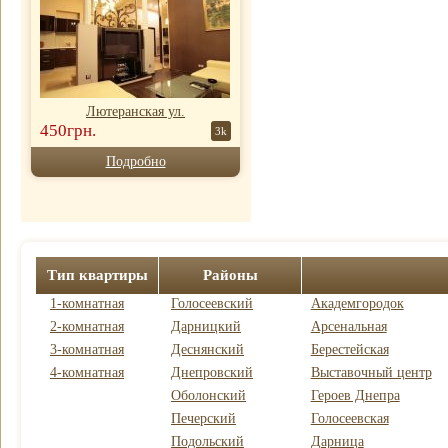
Лютеранская ул.
450грн.
3k
Подробно
Тип квартиры
Районы
1-комнатная
Голосеевский
Академгородок
2-комнатная
Дарницкий
Арсенальная
3-комнатная
Деснянский
Берестейская
4-комнатная
Днепровский
Выставочный центр
Оболонский
Героев Днепра
Печерский
Голосеевская
Подольский
Дарница