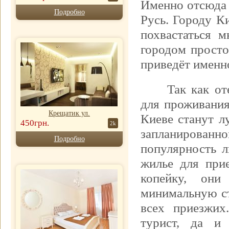
Именно отсюда 
Подробно
Русь. Городу К
похвастаться 
городом просто
приведёт именн
Так как о
для проживания
Крещатик ул.
Киеве станут 
450грн.
2k
запланирован
Подробно
популярность л
жилье для при
копейку, они
минимальную ст
всех приезжих
турист, да и 