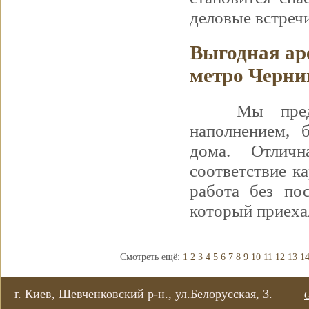
деловые встречи
Выгодная ар
метро Черни
Мы пред
наполнением, 
дома. Отличн
соответствие к
работа без по
который приеха
Смотреть ещё:
1
2
3
4
5
6
7
8
9
10
11
12
13
1
г. Киев, Шевченковский р-н., ул.Белорусская, 3.
G