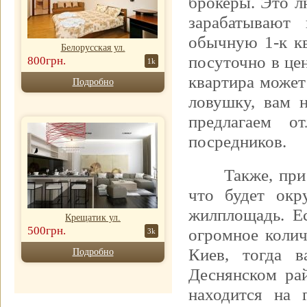
брокеры. Это л
зарабатывают
обычную 1-к кв
Белорусская ул.
посуточно в цен
800грн.
1k
квартира может
Подробно
ловушку, вам 
предлагаем о
посредников.
Также, при
что будет окр
жилплощадь. Е
Крещатик ул.
500грн.
огромное колич
3k
Киев, тогда в
Подробно
Деснянском ра
находится на 