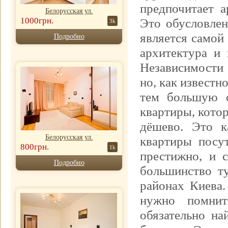
предпочитает а
Белорусская ул.
1000грн.
Это обусловлен
3k
является самой
Подробно
архитектура и
Независимости
но, как известн
тем большую с
квартиры, котор
дёшево. Это к
Белорусская ул.
квартиры посу
800грн.
1k
престижно, и 
Подробно
большинство т
районах Киева.
нужно помнит
обязательно на