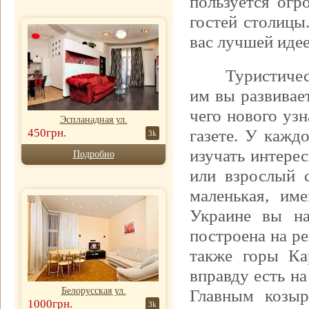
пользуется ог
гостей столицы
вас лучшей идее
Туристичес
им вы развивает
чего нового узн
Эспланадная ул.
450грн.
газете. У кажд
3k
изучать интере
Подробно
или взрослый 
маленькая, им
Украине вы на
построена на ре
также горы Ка
вправду есть на
Белорусская ул.
Главным козыр
1000грн.
3k