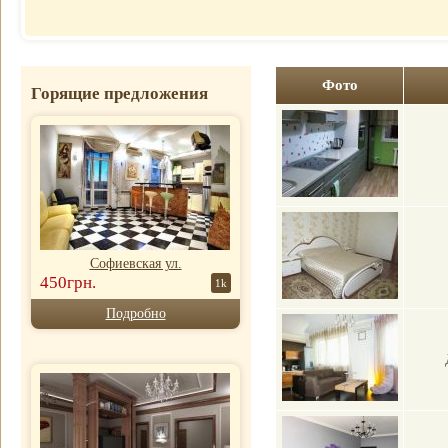
Отель
почасово
Рубин Клеопатры
Недорогие
Фавола Аватара
гостиницы
Венецианские
Номер для
апартаменты
Фото
Горящие предложения
молодоженов
Софиевская ул.
450грн.
1k
Подробно