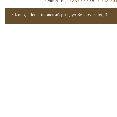
Смотреть ещё:
1
2
3
4
5
6
7
8
9
10
11
12
13
1
г. Киев, Шевченковский р-н., ул.Белорусская, 3.