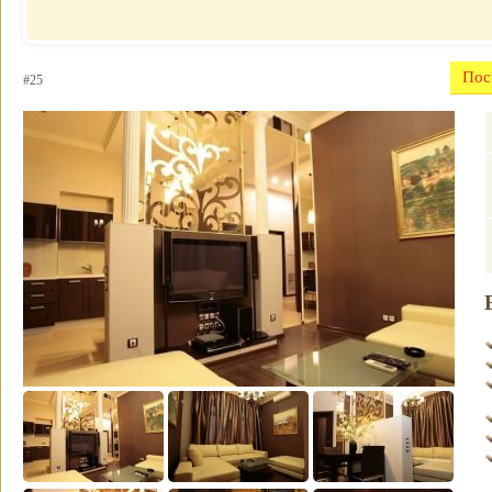
Отель
почасово
Рубин Клеопатры
Недорогие
Фавола Аватара
гостиницы
Венецианские
Пос
#25
Номер для
апартаменты
молодоженов