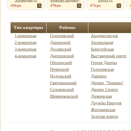
Эспланадная ул.
Филатова Академика ул.
Щорса ул.
450грн.
470грн.
475грн.
3k
2k
3k
Тип квартиры
Районы
1-комнатная
Голосеевский
Академгородок
2-комнатная
Дарницкий
Арсенальная
3-комнатная
Деснянский
Берестейская
4-комнатная
Днепровский
Выставочный центр
Оболонский
Героев Днепра
Печерский
Голосеевская
Подольский
Дарница
Святошинский
Дворец "Украина"
Соломенский
Дворец Спорта
Шевченковский
Димеевская
Дружбы Народов
Житомирская
Золотые ворота