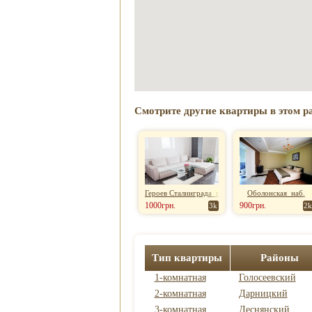
Смотрите другие квартиры в этом р
Героев Сталинграда пр-т
Оболонская наб.
1000грн.
900грн.
3k
2k
Тип квартиры
Районы
1-комнатная
Голосеевский
2-комнатная
Дарницкий
3-комнатная
Деснянский