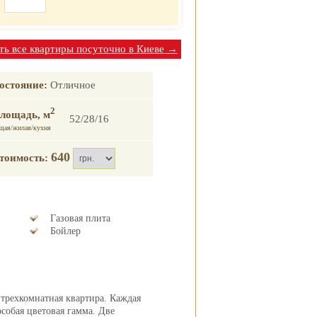
ь все квартиры посуточно в Киеве →
остояние:
Отличное
2
лощадь, м
52/28/16
щая/жилая/кухня
640
тоимость:
Газовая плита
Бойлер
 трехкомнатная квартира. Каждая
собая цветовая гамма. Две