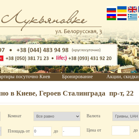
артиры посуточно Киев
Бронирование
Акции, скидки
Правила
бронирования
но в Киеве, Героев Сталинграда пр-т, 22
Он-лайн
бронирование
Для юридических
лиц
Комнат
Валюта
Забронировать
отель
Цена от
до
Площадь от
до
Забронировать