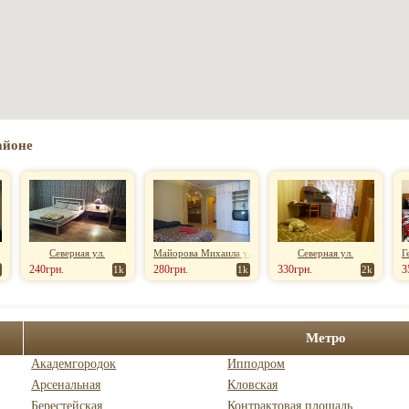
айоне
Северная ул.
Майорова Михаила ул.
Северная ул.
Г
240грн.
280грн.
330грн.
3
1k
1k
2k
Метро
Академгородок
Ипподром
Арсенальная
Кловская
Берестейская
Контрактовая площадь