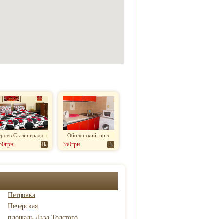
ероев Сталинграда пр-т
Оболонский пр-т
50грн.
350грн.
1k
1k
Петровка
Печерская
площадь Льва Толстого