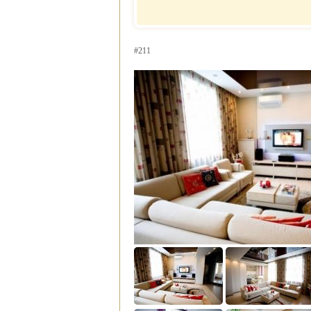
Отель
почасово
Рубин Клеопатры
Недорогие
Фавола Аватара
гостиницы
Венецианские
#211
Номер для
апартаменты
молодоженов