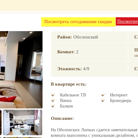
гостиницу
Посмотрет
Посмотреть сегодняшние скидки
Район:
Оболонский
С
П
Комнат:
2
об
Этажность:
4/9
С
В квартире есть:
Кабельное ТВ
Интернет
Ванна
Бронедверь
Балкон
Описание:
На Оболонских Липках сдается замечательная
комната выполнена с уникальным дизайном, о