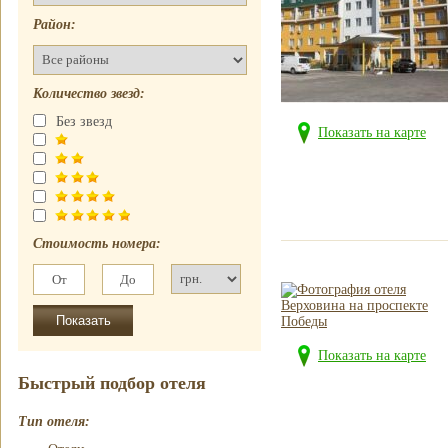
Отель
почасово
Рубин Клеопатры
Район:
Недорогие
Фавола Аватара
гостиницы
Венецианские
Номер для
апартаменты
Количество звезд:
молодоженов
Без звезд
Показать на карте
Стоимость номера:
Показать на карте
Быстрый подбор отеля
Тип отеля: