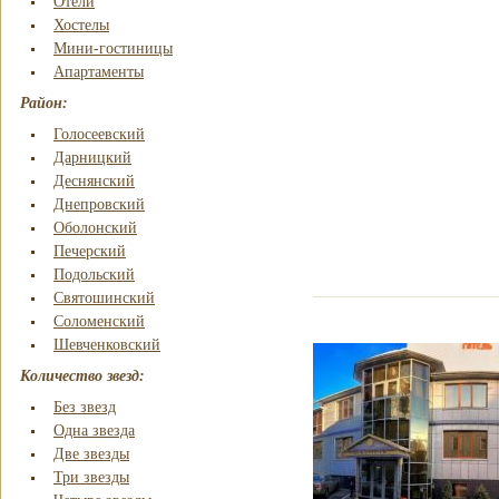
Отели
Хостелы
Мини-гостиницы
Апартаменты
Район:
Голосеевский
Дарницкий
Деснянский
Днепровский
Оболонский
Печерский
Подольский
Святошинский
Соломенский
Шевченковский
Количество звезд:
Без звезд
Одна звезда
Две звезды
Три звезды