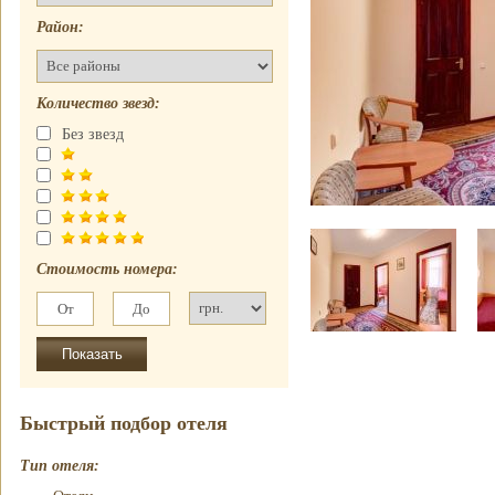
Отель
почасово
Рубин Клеопатры
Район:
Недорогие
Фавола Аватара
гостиницы
Венецианские
Номер для
апартаменты
Количество звезд:
молодоженов
Без звезд
Стоимость номера:
Быстрый подбор отеля
Тип отеля: