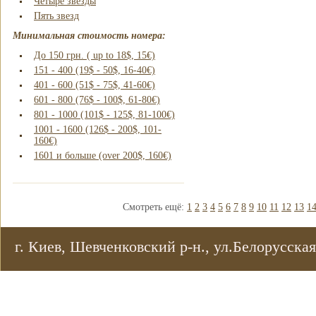
Четыре звезды
Пять звезд
Минимальная стоимость номера:
До 150 грн. ( up to 18$, 15€)
151 - 400 (19$ - 50$, 16-40€)
401 - 600 (51$ - 75$, 41-60€)
601 - 800 (76$ - 100$, 61-80€)
801 - 1000 (101$ - 125$, 81-100€)
1001 - 1600 (126$ - 200$, 101-
160€)
1601 и больше (over 200$, 160€)
Смотреть ещё:
1
2
3
4
5
6
7
8
9
10
11
12
13
1
г. Киев, Шевченковский р-н., ул.Белорусская,