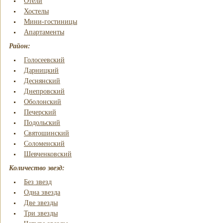
Отели
Хостелы
Мини-гостиницы
Апартаменты
Район:
Голосеевский
Дарницкий
Деснянский
Днепровский
Оболонский
Печерский
Подольский
Святошинский
Соломенский
Шевченковский
Количество звезд:
Без звезд
Одна звезда
Две звезды
Три звезды