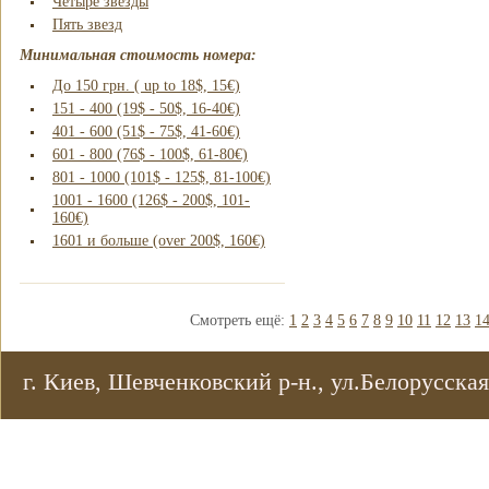
Четыре звезды
Пять звезд
Минимальная стоимость номера:
До 150 грн. ( up to 18$, 15€)
151 - 400 (19$ - 50$, 16-40€)
401 - 600 (51$ - 75$, 41-60€)
601 - 800 (76$ - 100$, 61-80€)
801 - 1000 (101$ - 125$, 81-100€)
1001 - 1600 (126$ - 200$, 101-
160€)
1601 и больше (over 200$, 160€)
Смотреть ещё:
1
2
3
4
5
6
7
8
9
10
11
12
13
1
г. Киев, Шевченковский р-н., ул.Белорусская,