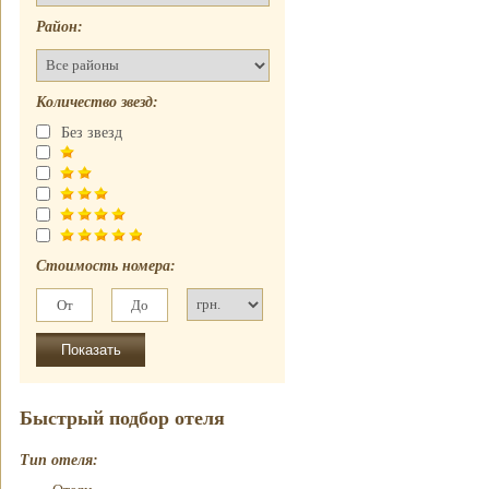
Отель
почасово
Рубин Клеопатры
Район:
Недорогие
Фавола Аватара
гостиницы
Венецианские
Номер для
апартаменты
Количество звезд:
молодоженов
Без звезд
Стоимость номера:
Быстрый подбор отеля
Тип отеля: