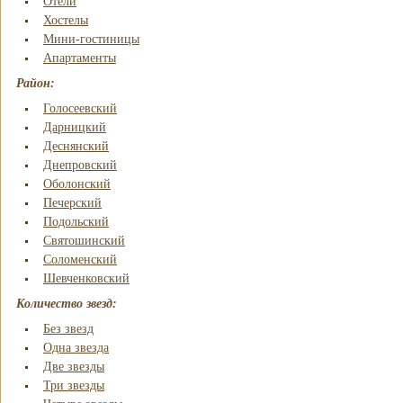
Отели
Хостелы
Мини-гостиницы
Апартаменты
Район:
Голосеевский
Дарницкий
Деснянский
Днепровский
Оболонский
Печерский
Подольский
Святошинский
Соломенский
Шевченковский
Количество звезд:
Без звезд
Одна звезда
Две звезды
Три звезды