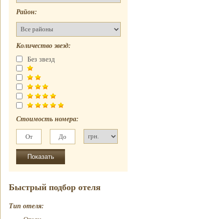
Отель
почасово
Рубин Клеопатры
Район:
Недорогие
Фавола Аватара
гостиницы
Венецианские
Номер для
апартаменты
Количество звезд:
молодоженов
Без звезд
Стоимость номера:
Быстрый подбор отеля
Тип отеля: