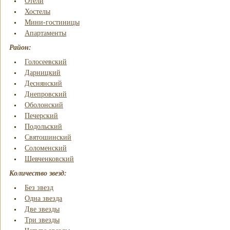
Отели
Хостелы
Мини-гостиницы
Апартаменты
Район:
Голосеевский
Дарницкий
Деснянский
Днепровский
Оболонский
Печерский
Подольский
Святошинский
Соломенский
Шевченковский
Количество звезд:
Без звезд
Одна звезда
Две звезды
Три звезды