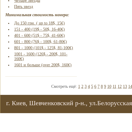
Четыре звезды
Пять звезд
Минимальная стоимость номера:
До 150 грн. ( up to 18$, 15€)
151 - 400 (19$ - 50$, 16-40€)
401 - 600 (51$ - 75$, 41-60€)
601 - 800 (76$ - 100$, 61-80€)
801 - 1000 (101$ - 125$, 81-100€)
1001 - 1600 (126$ - 200$, 101-
160€)
1601 и больше (over 200$, 160€)
Смотреть ещё:
1
2
3
4
5
6
7
8
9
10
11
12
13
1
г. Киев, Шевченковский р-н., ул.Белорусская,