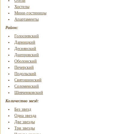
Отели
Хостелы
Мини-гостиницы
Апартаменты
Район:
Голосеевский
Дарницкий
Деснянский
Днепровский
Оболонский
Печерский
Подольский
Святошинский
Соломенский
Шевченковский
Количество звезд:
Без звезд
Одна звезда
Две звезды
Три звезды