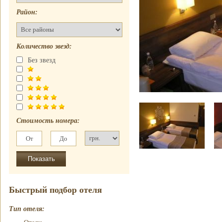
Отель
почасово
Рубин Клеопатры
Район:
Недорогие
Фавола Аватара
гостиницы
Венецианские
Номер для
апартаменты
Количество звезд:
молодоженов
Без звезд
Стоимость номера:
Быстрый подбор отеля
Тип отеля: