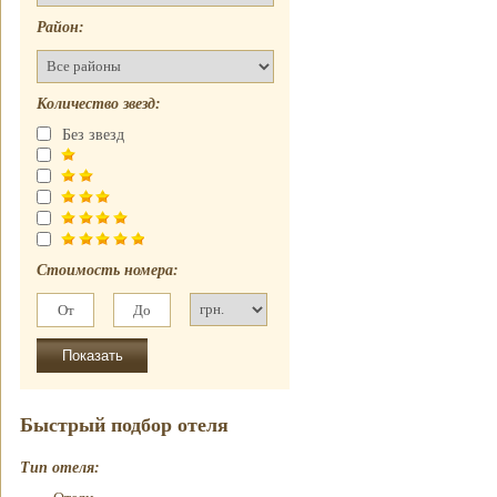
Отель
почасово
Рубин Клеопатры
Район:
Недорогие
Фавола Аватара
гостиницы
Венецианские
Номер для
апартаменты
Количество звезд:
молодоженов
Без звезд
Стоимость номера:
Быстрый подбор отеля
Тип отеля: