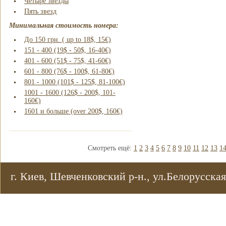
Четыре звезды
Пять звезд
Минимальная стоимость номера:
До 150 грн. ( up to 18$, 15€)
151 - 400 (19$ - 50$, 16-40€)
401 - 600 (51$ - 75$, 41-60€)
601 - 800 (76$ - 100$, 61-80€)
801 - 1000 (101$ - 125$, 81-100€)
1001 - 1600 (126$ - 200$, 101-
160€)
1601 и больше (over 200$, 160€)
Смотреть ещё:
1
2
3
4
5
6
7
8
9
10
11
12
13
1
г. Киев, Шевченковский р-н., ул.Белорусская,