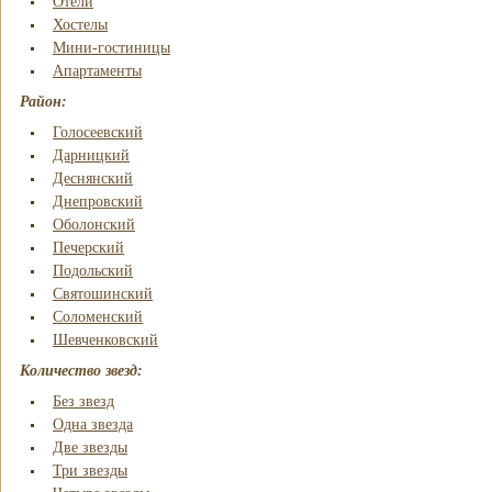
Отели
Хостелы
Мини-гостиницы
Апартаменты
Район:
Голосеевский
Дарницкий
Деснянский
Днепровский
Оболонский
Печерский
Подольский
Святошинский
Соломенский
Шевченковский
Количество звезд:
Без звезд
Одна звезда
Две звезды
Три звезды