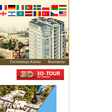
Гостиницы Киева
Контакты
Как добраться
Добраться от
вокзала
Добраться на
автомобиле