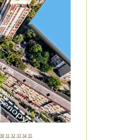
аркинг
. Белорусская
30
31
32
33
34
35