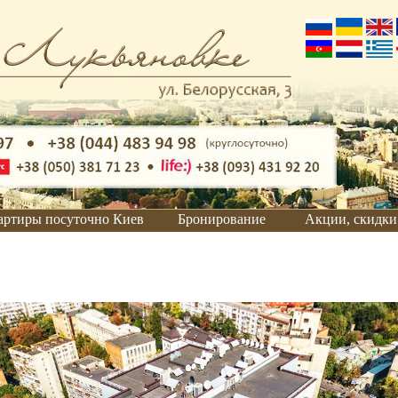
артиры посуточно Киев
Бронирование
Акции, скидки
Правила
бронирования
Он-лайн
бронирование
Для юридических
лиц
Забронировать
отель
Забронировать