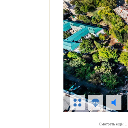
Отель
почасово
Рубин Клеопатры
Недорогие
Фавола Аватара
гостиницы
Венецианские
Номер для
апартаменты
молодоженов
Смотреть ещё:
1