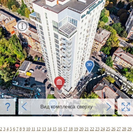
гостиницу
Подземный п
↙
ул
Вид комплекса сверху
2
3
4
5
6
7
8
9
10
11
12
13
14
15
16
17
18
19
20
21
22
23
24
25
26
27
28
29