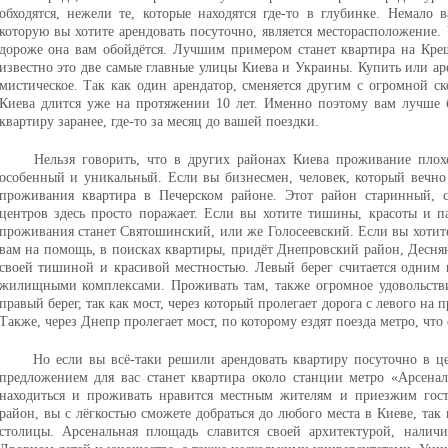
обходятся, нежели те, которые находятся где-то в глубинке. Немало
которую вы хотите арендовать посуточно, является месторасположение.
дороже она вам обойдётся. Лучшим примером станет квартира на Кре
известно это две самые главные улицы Киева и Украины. Купить или аре
мистическое. Так как один арендатор, сменяется другим с огромной с
Киева длится уже на протяжении 10 лет. Именно поэтому вам лучше 
квартиру заранее, где-то за месяц до вашей поездки.
Нельзя говорить, что в других районах Киева проживание плох
особенный и уникальный. Если вы бизнесмен, человек, который вечно 
проживания квартира в Печерском районе. Этот район старинный, с
центров здесь просто поражает. Если вы хотите тишины, красоты и п
проживания станет Святошинский, или же Голосеевский. Если вы хотите
вам на помощь, в поисках квартиры, придёт Днепровский район, Десня
своей тишиной и красивой местностью. Левый берег считается одним
жилищными комплексами. Проживать там, также огромное удовольствие
правый берег, так как мост, через который пролегает дорога с левого на 
Также, через Днепр пролегает мост, по которому ездят поезда метро, что
Но если вы всё-таки решили арендовать квартиру посуточно в ц
предложением для вас станет квартира около станции метро «Арсеналь
находиться и проживать нравится местным жителям и приезжим гост
район, вы с лёгкостью сможете добраться до любого места в Киеве, так 
столицы. Арсенальная площадь славится своей архитектурой, наличи