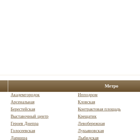
Метро
Академгородок
Ипподром
Арсенальная
Кловская
Берестейская
Контрактовая площадь
Выставочный центр
Крещатик
Героев Днепра
Левобережная
Голосеевская
Лукьяновская
Дарница
Лыбидская