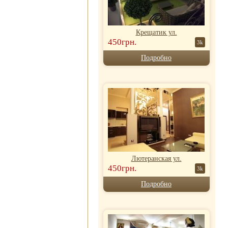
Крещатик ул.
450грн.
3k
Подробно
Лютеранская ул.
450грн.
3k
Подробно