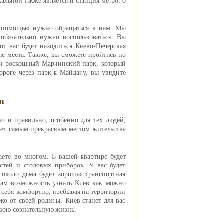
льной также является и станция метро, о
за помощью нужно обращаться к нам. Мы
обязательно нужно воспользоваться. Вы
от вас будет находиться Киево-Печерская
ые места. Также, вы сможете пройтись по
 и роскошный Мариинский парк, который
ороге через парк к Майдану, вы увидите
я
но и правильно, особенно для тех людей,
анет самым прекрасным местом жительства
ете во многом. В вашей квартире будет
стей и столовых приборов. У вас будет
 около дома будет хорошая транспортная
 вам возможность узнать Киев как можно
ь себя комфортно, пребывая на территории
еко от своей родины, Киев станет для вас
свою сознательную жизнь.