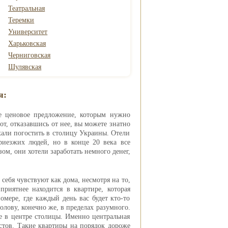
Театральная
Теремки
Университет
Харьковская
Черниговская
Шулявская
я:
е ценовое предложение, которым нужно
от, отказавшись от нее, вы можете знатно
хали погостить в столицу Украины. Отели
риезжих людей, но в конце 20 века все
ом, они хотели заработать немного денег,
себя чувствуют как дома, несмотря на то,
риятнее находится в квартире, которая
омере, где каждый день вас будет кто-то
олову, конечно же, в пределах разумного.
ве в центре столицы. Именно центральная
истов. Такие квартиры на порядок дороже