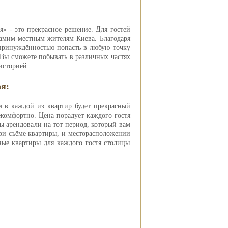
я» - это прекрасное решение. Для гостей
самим местным жителям Киева. Благодаря
епринуждённостью попасть в любую точку
 Вы сможете побывать в различных частях
историей.
я:
м в каждой из квартир будет прекрасный
екомфортно. Цена порадует каждого гостя
вы арендовали на тот период, который вам
ри съёме квартиры, и месторасположении
ые квартиры для каждого гостя столицы