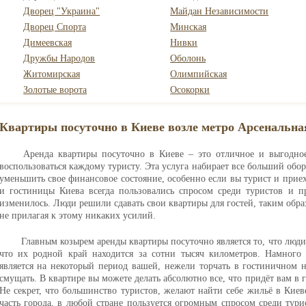
Дворец "Украина"
Майдан Независимости
Дворец Спорта
Минская
Димеевская
Нивки
Дружбы Народов
Оболонь
Житомирская
Олимпийская
Золотые ворота
Осокорки
Квартиры посуточно в Киеве возле метро Арсенальна
Аренда квартиры посуточно в Киеве – это отличное и выгодно
воспользоваться каждому туристу. Эта услуга набирает все больший обор
уменьшить свое финансовое состояние, особенно если вы турист и прие
и гостиницы Киева всегда пользовались спросом среди туристов и п
изменилось. Люди решили сдавать свои квартиры для гостей, таким образ
не прилагая к этому никаких усилий.
Главным козырем аренды квартиры посуточно является то, что люди 
что их родной край находится за сотни тысяч километров. Намного п
является на некоторый период вашей, нежели торчать в гостиничном н
смущать. В квартире вы можете делать абсолютно все, что придёт вам в г
Не секрет, что большинство туристов, желают найти себе жильё в Кие
часть города, в любой стране пользуется огромным спросом среди тур