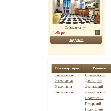
Софиевская ул.
450грн.
1k
Подробно
Тип квартиры
Районы
1-комнатная
Голосеевский
2-комнатная
Дарницкий
3-комнатная
Деснянский
4-комнатная
Днепровский
Оболонский
Печерский
Подольский