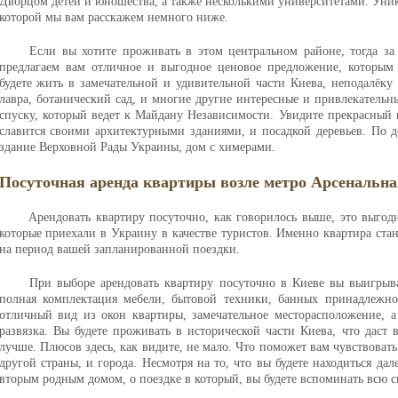
Дворцом детей и юношества, а также несколькими университетами. Уника
которой мы вам расскажем немного ниже.
Если вы хотите проживать в этом центральном районе, тогда 
предлагаем вам отличное и выгодное ценовое предложение, которым 
будете жить в замечательной и удивительной части Киева, неподалёку 
лавра, ботанический сад, и многие другие интересные и привлекательн
спуску, который ведет к Майдану Независимости. Увидите прекрасный
славится своими архитектурными зданиями, и посадкой деревьев. По д
здание Верховной Рады Украины, дом с химерами.
Посуточная аренда квартиры возле метро Арсенальна
Арендовать квартиру посуточно, как говорилось выше, это выгод
которые приехали в Украину в качестве туристов. Именно квартира ст
на период вашей запланированной поездки.
При выборе арендовать квартиру посуточно в Киеве вы выигрыва
полная комплектация мебели, бытовой техники, банных принадлежно
отличный вид из окон квартиры, замечательное месторасположение, а
развязка. Вы будете проживать в исторической части Киева, что даст
лучше. Плюсов здесь, как видите, не мало. Что поможет вам чувствоват
другой страны, и города. Несмотря на то, что вы будете находиться дал
вторым родным домом, о поездке в который, вы будете вспоминать всю 