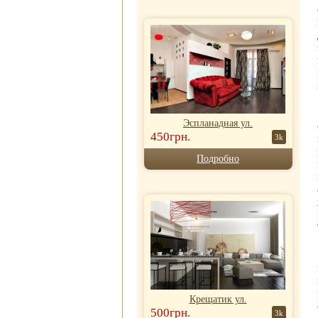
Эспланадная ул.
450грн.
3k
Подробно
Крещатик ул.
500грн.
3k