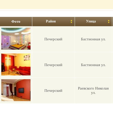
гостиницу
Фото
Район
Улица
Печерский
Бастионная ул.
Печерский
Бастионная ул.
Раевского Николая
Печерский
ул.