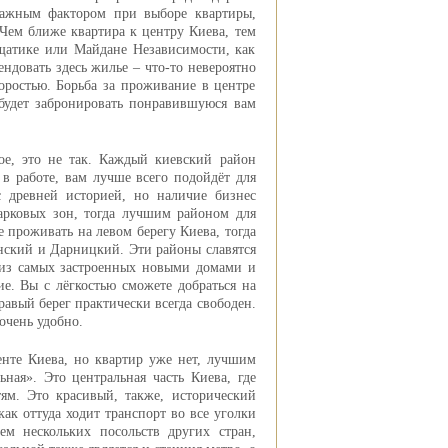
 важным фактором при выборе квартиры,
 Чем ближе квартира к центру Киева, тем
щатике или Майдане Независимости, как
ндовать здесь жилье – что-то невероятно
коростью. Борьба за проживание в центре
будет забронировать понравившуюся вам
ое, это не так. Каждый киевский район
в работе, вам лучше всего подойдёт для
 древней историей, но наличие бизнес
арковых зон, тогда лучшим районом для
 проживать на левом берегу Киева, тогда
нский и Дарницкий. Эти районы славятся
 из самых застроенных новыми домами и
. Вы с лёгкостью сможете добраться на
правый берег практически всегда свободен.
 очень удобно.
енте Киева, но квартир уже нет, лучшим
ная». Это центральная часть Киева, где
ям. Это красивый, также, исторический
как оттуда ходит транспорт во все уголки
ем нескольких посольств других стран,