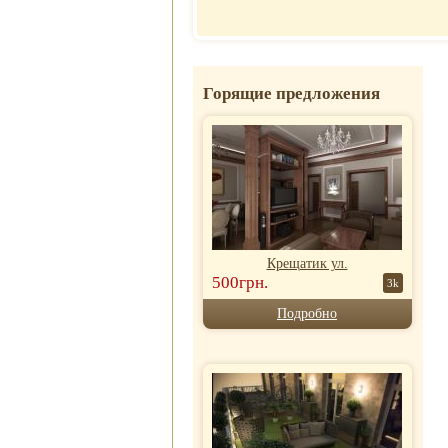
Отель
почасово
Рубин Клеопатры
Недорогие
Фавола Аватара
гостиницы
Венецианские
Номер для
апартаменты
Горящие предложения
молодоженов
Крещатик ул.
500грн.
3k
Подробно